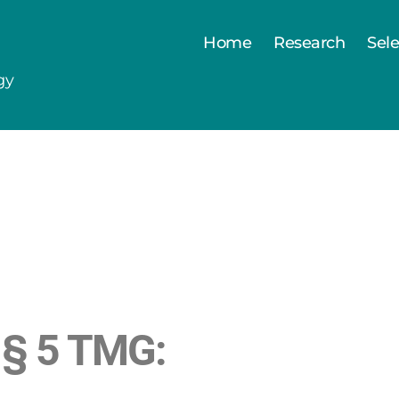
Home
Research
Sele
gy
§ 5 TMG: